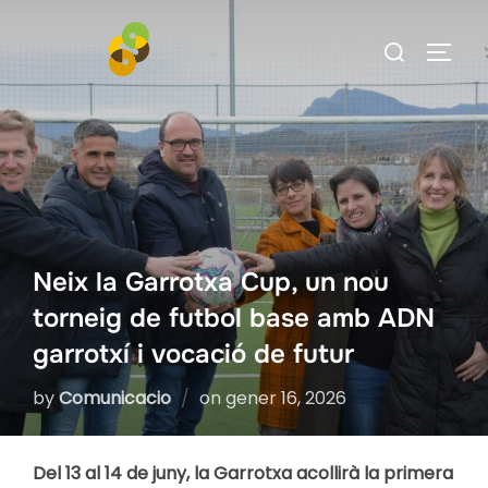
Skip
Search
to
TOGG
for:
content
Neix la Garrotxa Cup, un nou
torneig de futbol base amb ADN
garrotxí i vocació de futur
Posted
by
Comunicacio
on
gener 16, 2026
on
Del 13 al 14 de juny, la Garrotxa acollirà la primera