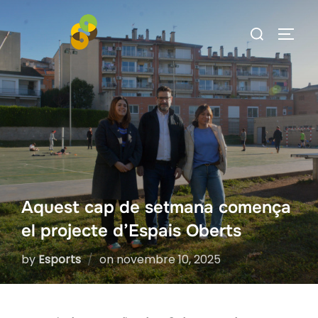
Skip
Search
to
TOGG
for:
content
Aquest cap de setmana comença
el projecte d’Espais Oberts
Posted
by
Esports
on
novembre 10, 2025
on