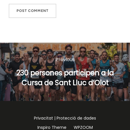
Navegació
d'entrades
Previous
Previous
230 persones participen a la
Cursa de Sant Lluc d’Olot
Privacitat |
Protecció de dades
Inspiro Theme
by
WPZOOM