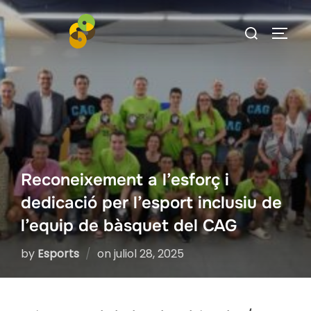
Skip
Search
to
TOGG
for:
content
Reconeixement a l’esforç i
dedicació per l’esport inclusiu de
l’equip de bàsquet del CAG
Posted
by
Esports
on
juliol 28, 2025
on