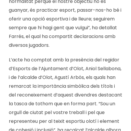
normalitat perquè el nostre objectiu no és
guanyar, és practicar esport, passar-nos-ho bé i
oferir una opció esportiva i de lleure; seguirem
sempre que hi hagi gent que vulgui”, ha detallat
Farrés, el qual ha compartit declaracions amb
diversos jugadors.
L’acte ha comptat amb la presència del regidor
d’Esports de l’Ajuntament d’Olot, Aniol Sellabona,
i de l’alcalde d’Olot, Agustí Arbós, els quals han
remarcat la importància simbòlica dels títols i
del reconeixement d’aquest divendres destacant
la tasca de tothom que en forma part. “Sou un
orgull de ciutat pel vostre treball i pel que
representeu per al teixit esportiu olotí i element
de cohesió i inclusió”, ha recalcat l’alcalde alhora